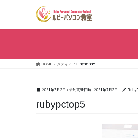
コ
ナ
ン
ビ
テ
ゲ
ン
ー
ツ
シ
へ
ョ
ス
ン
キ
に
ッ
移
HOME
メディア
rubypctop5
プ
動
2021年7月2日
/ 最終更新日時 :
2021年7月2日
Ruby
rubypctop5