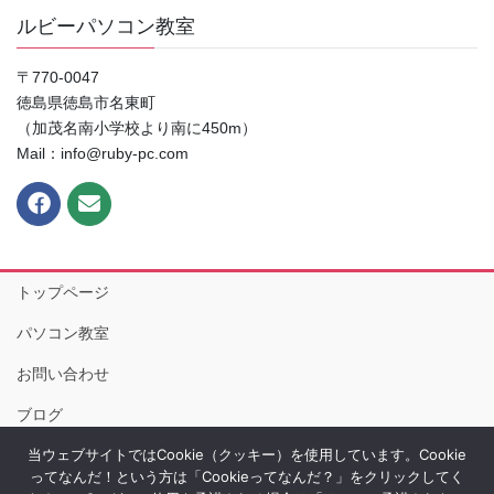
ルビーパソコン教室
〒770-0047
徳島県徳島市名東町
（加茂名南小学校より南に450m）
Mail：info@ruby-pc.com
トップページ
パソコン教室
お問い合わせ
ブログ
当ウェブサイトではCookie（クッキー）を使用しています。Cookie
プライバシーポリシー
ってなんだ！という方は「Cookieってなんだ？」をクリックしてく