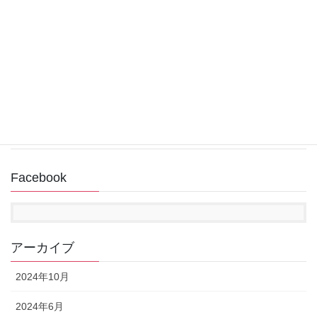
スタート画面「ピン留め済み」からアプリが消え
た場合の追加方法（Windows11）
2022年12月31日
回復ドライブ作成中にUSBメモリが認識されない
2022年11月14日
Facebook
アーカイブ
2024年10月
2024年6月