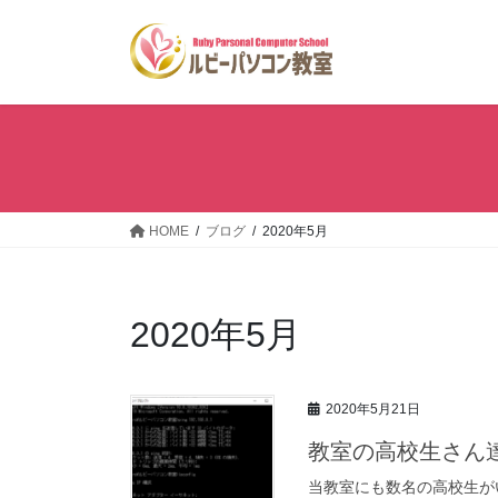
コ
ナ
ン
ビ
テ
ゲ
ン
ー
ツ
シ
へ
ョ
ス
ン
キ
に
ッ
移
HOME
ブログ
2020年5月
プ
動
2020年5月
2020年5月21日
教室の高校生さん
当教室にも数名の高校生が