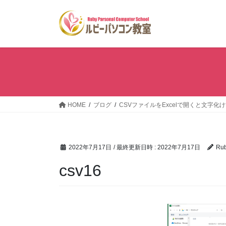
コ
ナ
ン
ビ
テ
ゲ
ン
ー
ツ
シ
へ
ョ
ス
ン
キ
に
ッ
移
HOME
ブログ
CSVファイルをExcelで開くと文字化
プ
動
2022年7月17日
/ 最終更新日時 :
2022年7月17日
Ru
csv16