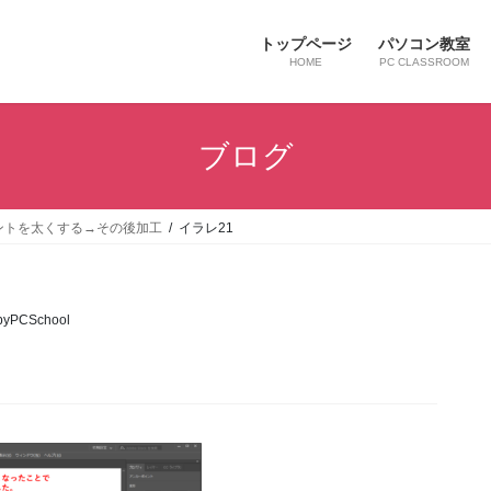
トップページ
パソコン教室
HOME
PC CLASSROOM
ブログ
ントを太くする→その後加工
イラレ21
byPCSchool