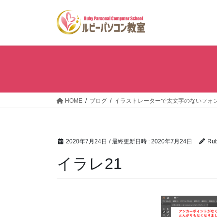
コ
ナ
ン
ビ
テ
ゲ
ン
ー
ツ
シ
へ
ョ
ス
ン
キ
に
ッ
移
HOME
ブログ
イラストレーターで太文字のないフォ
プ
動
2020年7月24日
/ 最終更新日時 :
2020年7月24日
Ru
イラレ21