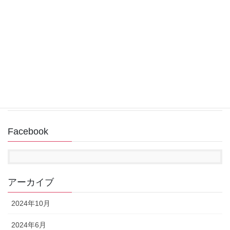
スタート画面「ピン留め済み」からアプリが消え
た場合の追加方法（Windows11）
2022年12月31日
回復ドライブ作成中にUSBメモリが認識されない
2022年11月14日
Facebook
アーカイブ
2024年10月
2024年6月