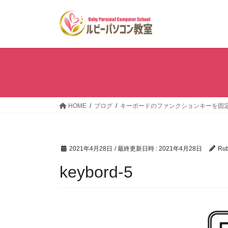
コ
ナ
ン
ビ
テ
ゲ
ン
ー
ツ
シ
へ
ョ
ス
ン
キ
に
ッ
移
HOME
ブログ
キーボードのファンクションキーを固定
プ
動
2021年4月28日
/ 最終更新日時 :
2021年4月28日
Ru
keybord-5