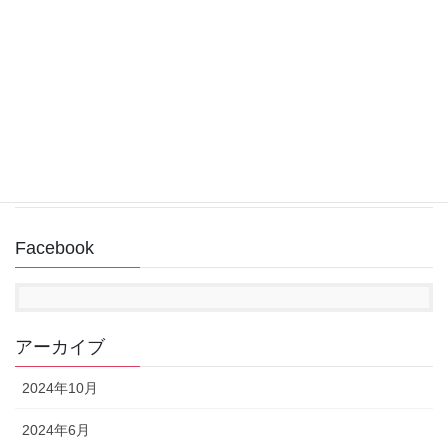
スタート画面「ピン留め済み」からアプリが消え
た場合の追加方法（Windows11）
2022年12月31日
回復ドライブ作成中にUSBメモリが認識されない
2022年11月14日
Facebook
アーカイブ
2024年10月
2024年6月