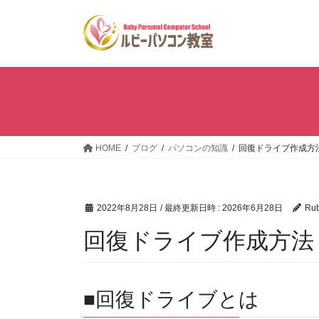
コ
ナ
ン
ビ
テ
ゲ
ン
ー
ツ
シ
へ
ョ
ス
ン
キ
に
ッ
移
HOME
ブログ
パソコンの知識
回復ドライブ作成方法 
プ
動
2022年8月28日
/ 最終更新日時 :
2026年6月28日
Ru
回復ドライブ作成方法 W
■回復ドライブとは